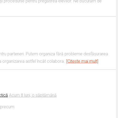
și procedurile pentru pregătirea elevilor. Ne bucurăm de
pentru parteneri. Putem organiza fără probleme desfășurarea
apta organizarea astfel încât colabora…
[Citește mai mult]
ctică
Acum 8 luni, o săptămână
 precum: