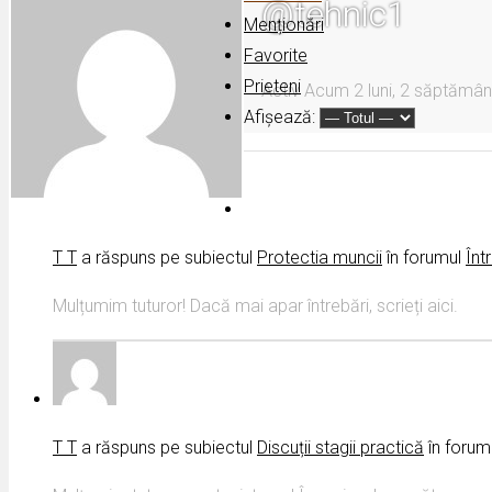
@tehnic1
Menționări
Favorite
Prieteni
Activ Acum 2 luni, 2 săptămân
Afișează:
T T
a răspuns pe subiectul
Protectia muncii
în forumul
Înt
Mulțumim tuturor! Dacă mai apar întrebări, scrieți aici.
T T
a răspuns pe subiectul
Discuții stagii practică
în forum