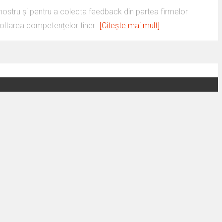
 nostru și pentru a colecta feedback din partea firmelor
zvoltarea competențelor tiner…
[Citește mai mult]