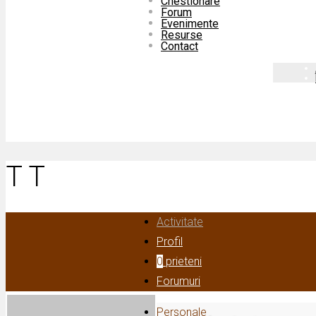
Chestionare
Forum
Evenimente
Resurse
Contact
T T
Activitate
Profil
0
prieteni
Forumuri
Personale