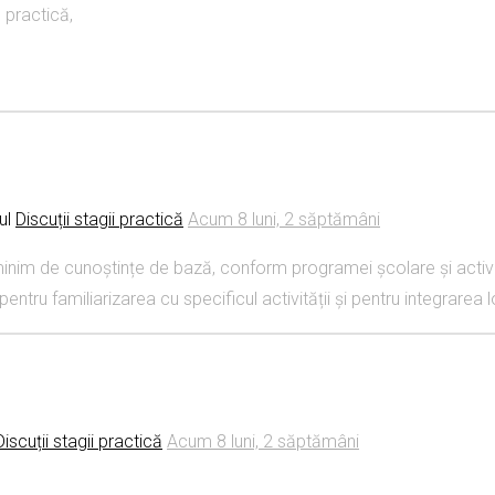
 practică,
ul
Discuții stagii practică
Acum 8 luni, 2 săptămâni
 minim de cunoștințe de bază, conform programei școlare și activit
 pentru familiarizarea cu specificul activității și pentru integrarea 
Discuții stagii practică
Acum 8 luni, 2 săptămâni