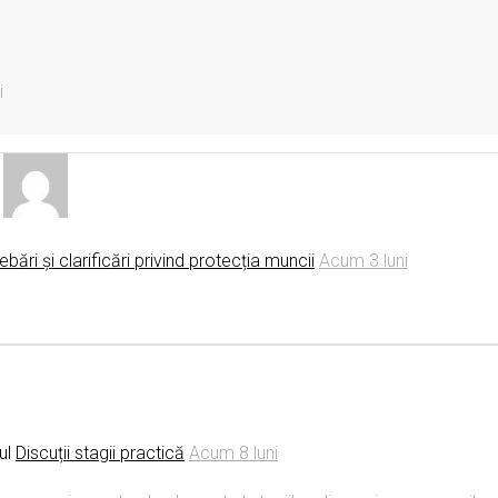
i
rebări și clarificări privind protecția muncii
Acum 3 luni
ul
Discuții stagii practică
Acum 8 luni