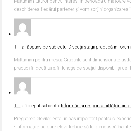
Mulțumim tuturor pentru interes! În perioada următoare vom
deschiderea fiecărui partener și vom sprijini organizarea î
T T
a răspuns pe subiectul
Discuții stagii practică
în forum
Mulțumim pentru mesaj! Grupurile sunt dimensionate astfel
practicii în două ture, în funcție de spațiul disponibil și 
T T
a început subiectul
Informări și responsabilități înaint
Pregătirea elevilor este un pas important pentru o exper
• informațiile pe care elevii trebuie să le primească înainte