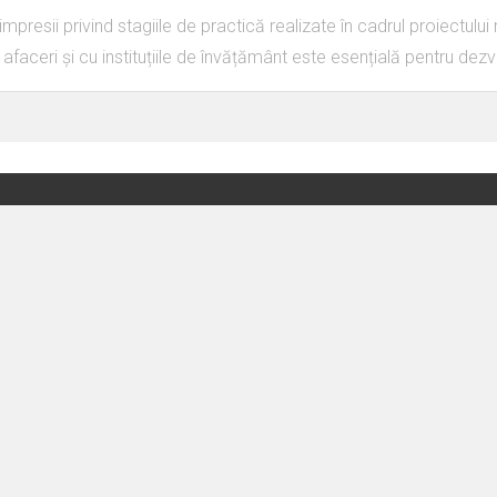
resii privind stagiile de practică realizate în cadrul proiectului
afaceri și cu instituțiile de învățământ este esențială pentru de