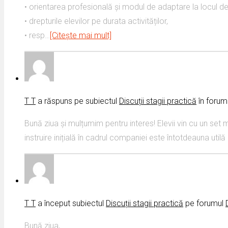
• orientarea profesională și modul de adaptare la locul de
• drepturile elevilor pe durata activităților,
• resp…
[Citește mai mult]
T T
a răspuns pe subiectul
Discuții stagii practică
în forum
Bună ziua și mulțumim pentru interes! Elevii vin cu un set
instruire inițială în cadrul companiei este întotdeauna utilă
T T
a început subiectul
Discuții stagii practică
pe ​​forumul
Bună ziua,