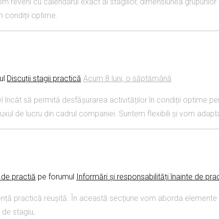
 reveni cu calendarul exact al stagiilor, dimensiunea grupurilor 
n condiții optime.
ul
Discuții stagii practică
Acum 8 luni, o săptămână
 încât să permită desfășurarea activităților în condiții optime 
de fluxul de lucru din cadrul companiei. Suntem flexibili și vom ad
e de practiă
pe ​​forumul
Informări și responsabilități înainte de pra
iență practică reușită. În această secțiune vom aborda elemente
 de stagiu,