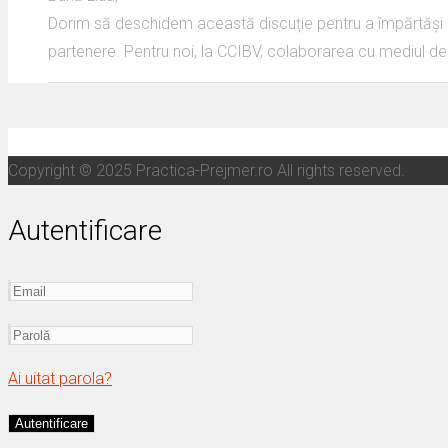
Dorim să deschidem această discuție pentru a împărtăși imp
partenere. Pentru noi, la CCIBV, colaborarea cu mediul de 
Copyright © 2025 Practica-Prejmer.ro All rights reserved.
Autentificare
Ai uitat parola?