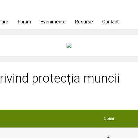
nare
Forum
Evenimente
Resurse
Contact
 privind protecția muncii
Opinii
4