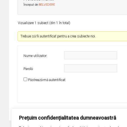
Început de:
BELVEDERE
Vizualizare 1 subiect (din 1 în total)
Trebuie să fii autentificat pentru a crea subiecte noi.
Nume utilizator:
Parolă:
Păstrează-mă autentificat
Prețuim confidențialitatea dumneavoastră