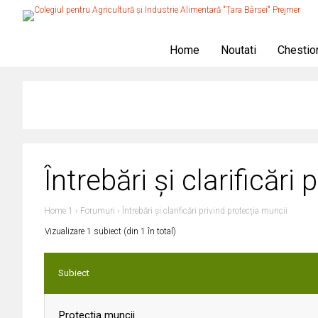
Home
Noutati
Chestio
Întrebări și clarificări
Home 1
›
Forumuri
›
Întrebări și clarificări privind protecția muncii
Vizualizare 1 subiect (din 1 în total)
Subiect
Protectia muncii