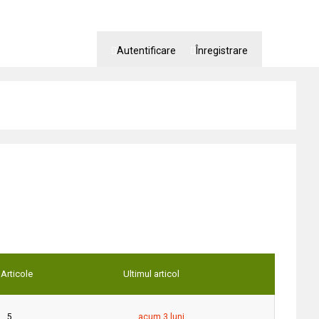
Autentificare
Înregistrare
Articole
Ultimul articol
5
acum 3 luni