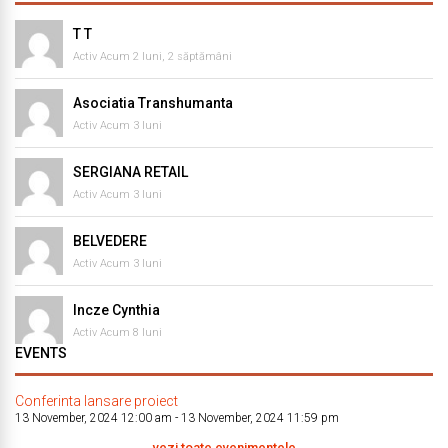
T T
Activ Acum 2 luni, 2 săptămâni
Asociatia Transhumanta
Activ Acum 3 luni
SERGIANA RETAIL
Activ Acum 3 luni
BELVEDERE
Activ Acum 3 luni
Incze Cynthia
Activ Acum 8 luni
EVENTS
Conferinta lansare proiect
13 November, 2024 12:00 am
-
13 November, 2024 11:59 pm
vezi toate evenimentele