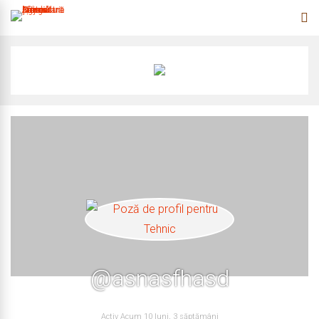
@asnasfhasd
Activ Acum 10 luni, 3 săptămâni