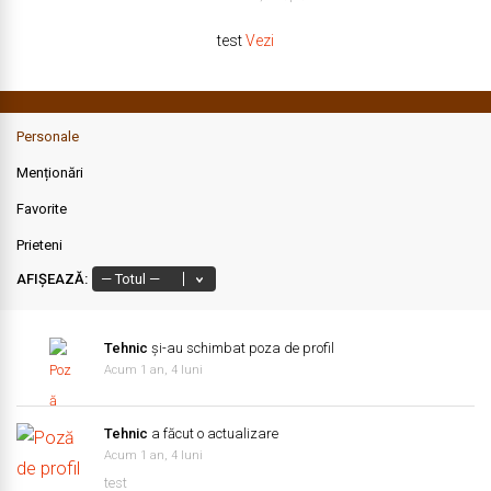
test
Vezi
Personale
Menționări
Favorite
Prieteni
AFIȘEAZĂ:
Tehnic
și-au schimbat poza de profil
Acum 1 an, 4 luni
Tehnic
a făcut o actualizare
Acum 1 an, 4 luni
test