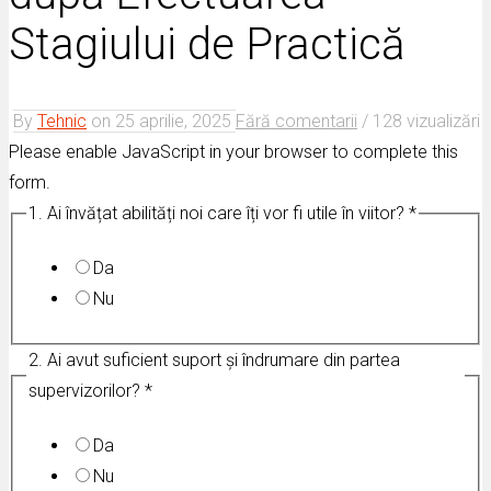
Stagiului de Practică
By
Tehnic
on
25 aprilie, 2025
Fără comentarii
/
128 vizualizări
Please enable JavaScript in your browser to complete this
form.
1. Ai învățat abilități noi care îți vor fi utile în viitor?
*
Da
Nu
experiența
2. Ai avut suficient suport și îndrumare din partea
utile
supervizorilor?
*
recomanzi
Da
Nu