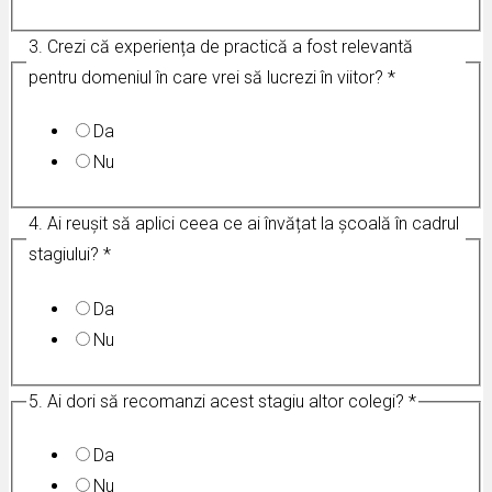
3. Crezi că experiența de practică a fost relevantă
pentru domeniul în care vrei să lucrezi în viitor?
*
Da
Nu
4. Ai reușit să aplici ceea ce ai învățat la școală în cadrul
stagiului?
*
Da
Nu
5. Ai dori să recomanzi acest stagiu altor colegi?
*
Da
Nu