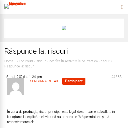
Răspunde la: riscuri
Home 1
›
Forumuri
›
Riscuri Specifice în Activitățile de Practică
›
riscuri
›
Răspunde la: riscuri
8 mai, 2026 la 1:34 pm
#4263
SERGIANA RETAIL
Participant
În zona de producție, riscul principal este legat de echipamentele aflate în
funcțiune. Le explicăm elevilor să nu se apropie fără permisiune și să
respecte marcajele.