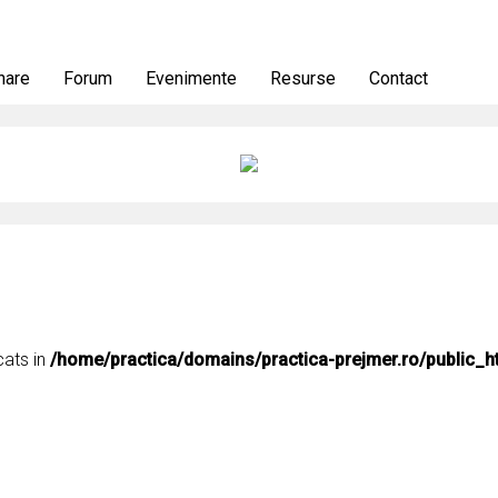
nare
Forum
Evenimente
Resurse
Contact
cats in
/home/practica/domains/practica-prejmer.ro/public_h